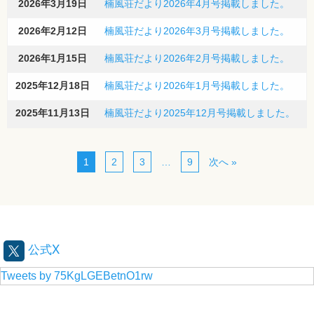
2026年3月19日
楠風荘だより2026年4月号掲載しました。
2026年2月12日
楠風荘だより2026年3月号掲載しました。
2026年1月15日
楠風荘だより2026年2月号掲載しました。
2025年12月18日
楠風荘だより2026年1月号掲載しました。
2025年11月13日
楠風荘だより2025年12月号掲載しました。
1
2
3
…
9
次へ »
公式X
Tweets by 75KgLGEBetnO1rw