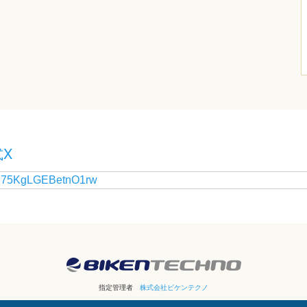
X
y 75KgLGEBetnO1rw
指定管理者
株式会社ビケンテクノ